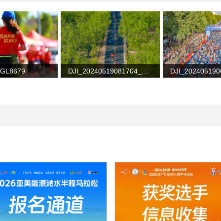
MGL8679
DJI_20240519081704_0098_D