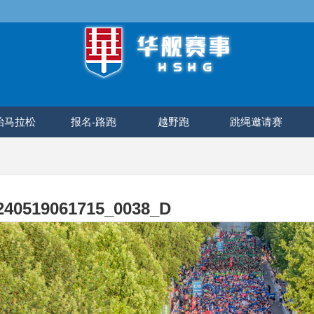
长治马拉松
报名-路跑
越野跑
跳绳邀请赛
240519061715_0038_D