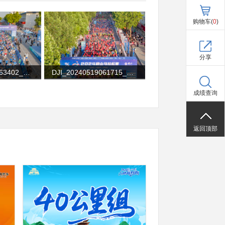
购物车(
0
)
分享
DJI_20240519063402_0075_D
DJI_20240519061715_0038_D
成绩查询
返回顶部