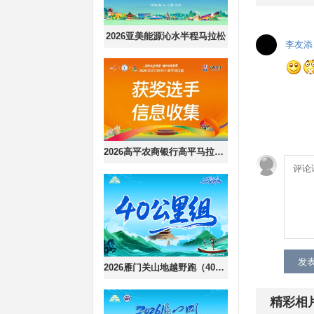
2026亚美能源沁水半程马拉松
李友添
2026高平农商银行高平马拉松获奖选手信息收集
评论
发
2026雁门关山地越野跑（40公里组）
精彩相