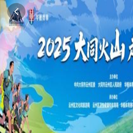
.
.
.