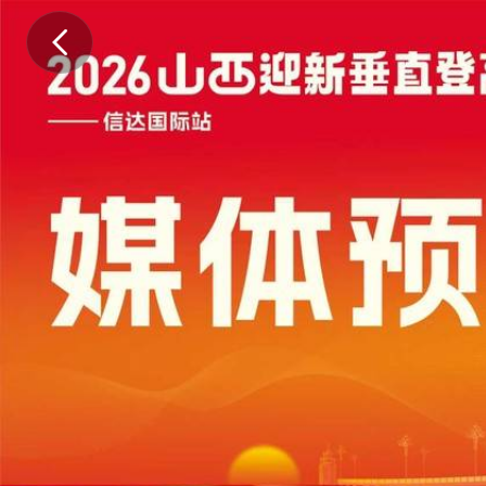
.
.
.