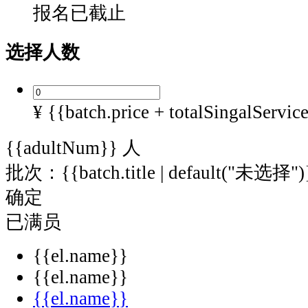
扫
报名已截止
下
方
选择人数
二
维
码
¥ {{batch.price + totalSingalServic
预
约
{{adultNum}}
人
接
驳
批次：{{batch.title | default("未选择")
车...
确定
已满员
{{el.name}}
{{el.name}}
{{el.name}}