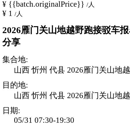
¥
{{batch.originalPrice}}
/人
起
¥
1
/人
跑
为
2026雁门关山地越野跑接驳车报
保
障
分享
参
赛
集合地:
选
手
山西 忻州 代县 2026雁门关山地
能
够
目的地:
顺
山西 忻州 代县 2026雁门关山地
利
便
日期:
捷
05/31 07:30-19:30
的
抵