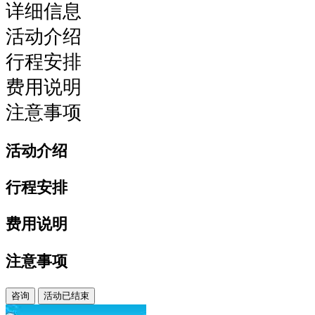
详细信息
达
领
活动介绍
物
行程安排
现
场
费用说明
及
注意事项
赛
事
活动介绍
会
场
行程安排
我
们
费用说明
贴
心
注意事项
地
安
咨询
活动已结束
排