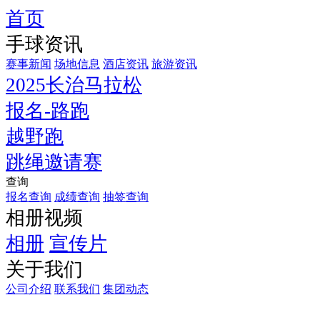
首页
2026
手球资讯
雁
门
赛事新闻
场地信息
酒店资讯
旅游资讯
关
2025长治马拉松
山
报名-路跑
地
越野跑
越
野
跳绳邀请赛
跑
查询
将
报名查询
成绩查询
抽签查询
于
相册视频
5
相册
宣传片
月
31
关于我们
日
公司介绍
联系我们
集团动态
鸣
枪