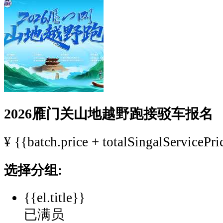
了
赛
事
接
驳
车
参
赛
选
2026雁门关山地越野跑接驳车报名
手
请
¥
{{batch.price + totalSingalServicePri
根
据
选择分组:
实
际
{{el.title}}
需
求
已满员