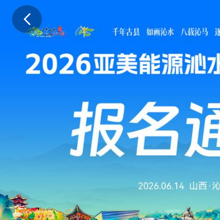
竞
赛
规
程
一
、
指
导
单
位
山