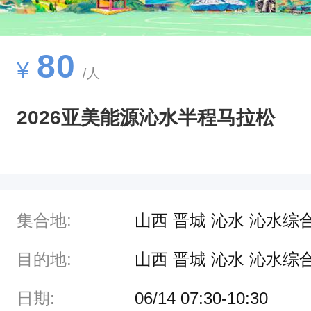
西
省
田
80
¥
/人
径
协
2026亚美能源沁水半程马拉松
会
二
、
主
集合地:
山西 晋城 沁水 沁水综
办
单
目的地:
山西 晋城 沁水 沁水综
位
日期:
06/14 07:30-10:30
晋