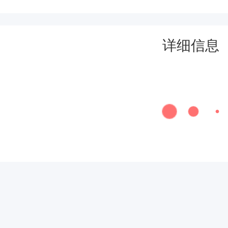
城
市
详细信息
人
民
政
府
三
、
承
办
单
位