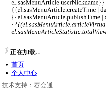
el.sasMenuArticle.userNickname}}
{{el.sasMenuArticle.createTime |
{{el.sasMenuArticle.publishTime
·
{{(el.sasMenuArticle.articleVirt
el.sasMenuArticleStatistic.totalVie
正在加载...
首页
个人中心
技术支持：赛会通