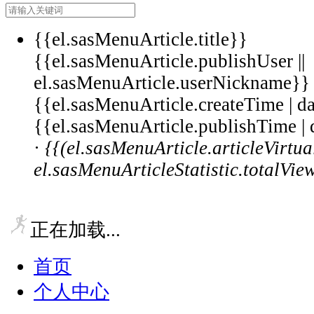
{{el.sasMenuArticle.title}}
{{el.sasMenuArticle.publishUser ||
el.sasMenuArticle.userNickname}}
{{el.sasMenuArticle.createTime |
{{el.sasMenuArticle.publishTime
·
{{(el.sasMenuArticle.articleVirt
el.sasMenuArticleStatistic.totalVie
正在加载...
首页
个人中心